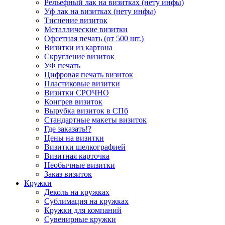
Рельефный лак на визитках (нету инфы)
Уф лак на визитках (нету инфы)
Тиснение визиток
Металлические визитки
Офсетная печать (от 500 шт.)
Визитки из картона
Скругление визиток
УФ печать
Цифровая печать визиток
Пластиковые визитки
Визитки СРОЧНО
Конгрев визиток
Вырубка визиток в СПб
Стандартные макеты визиток
Где заказать!?
Цены на визитки
Визитки шелкографией
Визитная карточка
Необычные визитки
Заказ визиток
Кружки
Деколь на кружках
Сублимация на кружках
Кружки для компаний
Сувенирные кружки