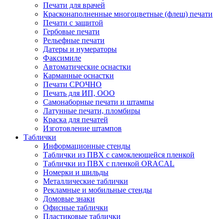
Печати для врачей
Красконаполненные многоцветные (флеш) печати
Печати с защитой
Гербовые печати
Рельефные печати
Датеры и нумераторы
Факсимиле
Автоматические оснастки
Карманные оснастки
Печати СРОЧНО
Печать для ИП, ООО
Самонаборные печати и штампы
Латунные печати, пломбиры
Краска для печатей
Изготовление штампов
Таблички
Информационные стенды
Таблички из ПВХ с самоклеющейся пленкой
Таблички из ПВХ с пленкой ORACAL
Номерки и шильды
Металлические таблички
Рекламные и мобильные стенды
Домовые знаки
Офисные таблички
Пластиковые таблички