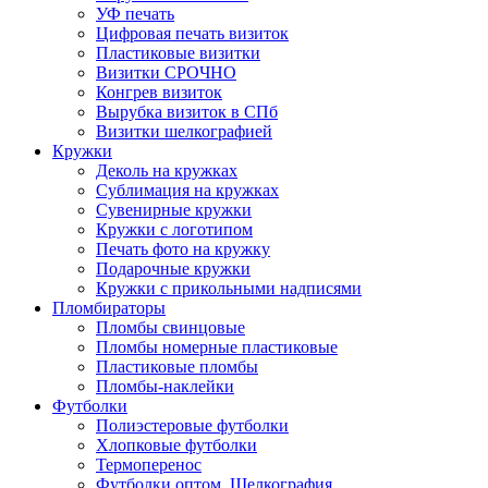
УФ печать
Цифровая печать визиток
Пластиковые визитки
Визитки СРОЧНО
Конгрев визиток
Вырубка визиток в СПб
Визитки шелкографией
Кружки
Деколь на кружках
Сублимация на кружках
Сувенирные кружки
Кружки с логотипом
Печать фото на кружку
Подарочные кружки
Кружки с прикольными надписями
Пломбираторы
Пломбы свинцовые
Пломбы номерные пластиковые
Пластиковые пломбы
Пломбы-наклейки
Футболки
Полиэстеровые футболки
Хлопковые футболки
Термоперенос
Футболки оптом. Шелкография