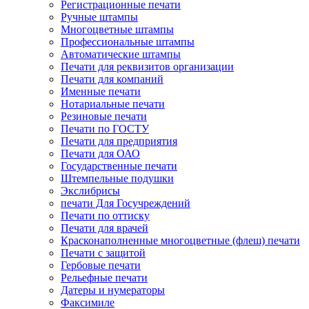
Регистрационные печати
Ручные штампы
Многоцветные штампы
Профессиональные штампы
Автоматические штампы
Печати для реквизитов организации
Печати для компаний
Именные печати
Нотариальные печати
Резиновые печати
Печати по ГОСТУ
Печати для предприятия
Печати для ОАО
Государственные печати
Штемпельные подушки
Экслибрисы
печати Для Госучреждений
Печати по оттиску
Печати для врачей
Красконаполненные многоцветные (флеш) печати
Печати с защитой
Гербовые печати
Рельефные печати
Датеры и нумераторы
Факсимиле