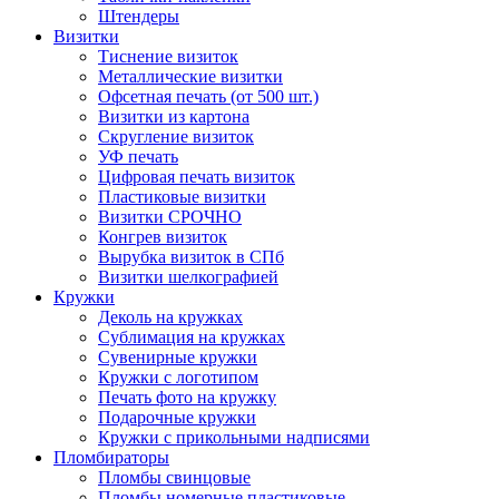
Штендеры
Визитки
Тиснение визиток
Металлические визитки
Офсетная печать (от 500 шт.)
Визитки из картона
Скругление визиток
УФ печать
Цифровая печать визиток
Пластиковые визитки
Визитки СРОЧНО
Конгрев визиток
Вырубка визиток в СПб
Визитки шелкографией
Кружки
Деколь на кружках
Сублимация на кружках
Сувенирные кружки
Кружки с логотипом
Печать фото на кружку
Подарочные кружки
Кружки с прикольными надписями
Пломбираторы
Пломбы свинцовые
Пломбы номерные пластиковые