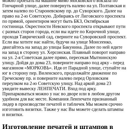
можно проехать на машине мимо Московского вокзала по
Гончарной улице, далее повернуть налево на ул. Полтавская и
затем налево по Староневскому пр. до Суворского. Далее на
право на 2-ю Советскую. Добираясь от Лиговского проспекта
по прямой, ориентиром могут быть БКЗ, Октябрьская
гостиница. Окрестности Невского проспекта открывают пути
с разных сторон города, если вы идете по Кирочной улице,
проходя Таврический сад, сверните на Суворовский проспект.
Если вы хотите нас найти, будучи на улице Моисеенко,
двигайтесь на запад до улицы Бакунина. Далее по ней идите
на запад в сторону ул. Херсонская. Плавный поворот направо
на ул. 2-я Советская далее прямо, пересекая Мытнинскую
улицу. Дойдя до дома 23, поверните направо под арку - перед
магазином «МОРКОВЬ». Идя от Парадной улице, ступайте на
юг в сторону пер. Виленского, продолжайте движение по
Греческому пр. и поверните налево перед Орловским
переулком на 2-ю Советскую улицу. Над аркой дома 23
увидите вывеску ЛЕНПЕЧАТИ. Вход под арку.
Припарковаться можно у нас во дворе или в любом другом
удобном для вас месте. Компания Ленпечати признанный
лидер в производстве печатей и табличек Мы можем срочно
изготовить визитки. Также у нас Вы можете сделать штампы
и визитки.
Изготовление печатей и штампов в