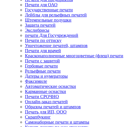
Печати для ОАО
Государственные печати
Лейблы для рельефных печатей
Штемпельные подушки
Защита печатей
Экслибрисы
печати Для Госучреждений
Печати по оттиску
Уничтожение печатей, штампов
Печати для врачей
Красконаполненные многоцветные (флеш) печати
Печати с защитой
Гербовые печати
Рельефные печати
Датеры и нумераторы
Факсимиле
Автоматические оснастки
Карманные оснастки
Печати СРОЧНО
Онлайн-заказ печатей
Образцы печатей и штампов
Печать для ИП, ООО
Скрапбукинг
Самонаборные печати и штампы