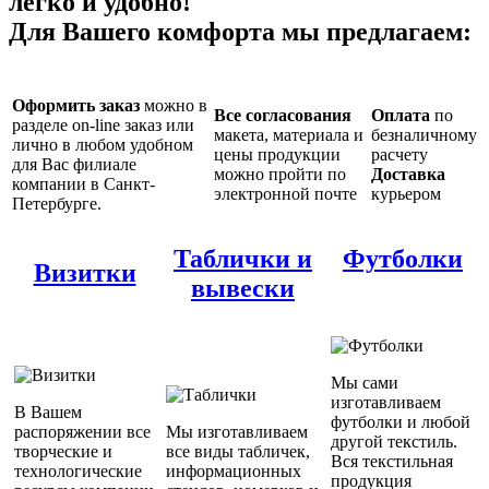
легко и удобно!
Для Вашего комфорта мы предлагаем:
Оформить заказ
можно в
Все согласования
Оплата
по
разделе on-line заказ или
макета, материала и
безналичному
лично в любом удобном
цены продукции
расчету
для Вас филиале
можно пройти по
Доставка
компании в Санкт-
электронной почте
курьером
Петербурге.
Таблички и
Футболки
Визитки
вывески
Мы сами
изготавливаем
В Вашем
футболки и любой
распоряжении все
Мы изготавливаем
другой текстиль.
творческие и
все виды табличек,
Вся текстильная
технологические
информационных
продукция