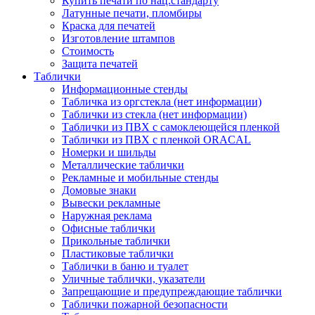
Купить печати по нац.стандарту
Латунные печати, пломбиры
Краска для печатей
Изготовление штампов
Стоимость
Защита печатей
Таблички
Информационные стенды
Табличка из оргстекла (нет информации)
Таблички из стекла (нет информации)
Таблички из ПВХ с самоклеющейся пленкой
Таблички из ПВХ с пленкой ORACAL
Номерки и шильды
Металлические таблички
Рекламные и мобильные стенды
Домовые знаки
Вывески рекламные
Наружная реклама
Офисные таблички
Прикольные таблички
Пластиковые таблички
Таблички в баню и туалет
Уличные таблички, указатели
Запрещающие и предупреждающие таблички
Таблички пожарной безопасности