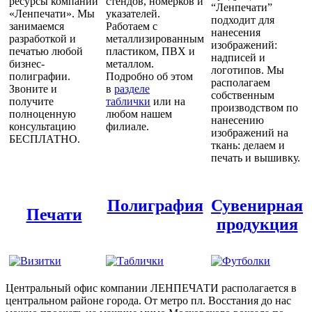
ресурсы компании
стендов, номерков и
“Ленпечати”
«Ленпечати». Мы
указателей.
подходит для
занимаемся
Работаем с
нанесения
разработкой и
металлизированным
изображений:
печатью любой
пластиком, ПВХ и
надписей и
бизнес-
металлом.
логотипов. Мы
полиграфии.
Подробно об этом
располагаем
Звоните и
в
разделе
собственным
получите
таблички
или на
производством по
полноценную
любом нашем
нанесению
консультацию
филиале.
изображений на
БЕСПЛАТНО.
ткань: делаем и
печать и вышивку.
Полиграфия
Сувенирная
Печати
продукция
Центральный офис компании ЛЕНПЕЧАТИ располагается в
центральном районе города. От метро пл. Восстания до нас