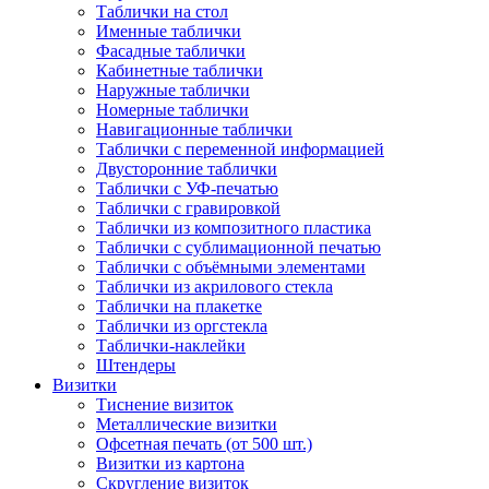
Таблички на стол
Именные таблички
Фасадные таблички
Кабинетные таблички
Наружные таблички
Номерные таблички
Навигационные таблички
Таблички с переменной информацией
Двусторонние таблички
Таблички с УФ-печатью
Таблички с гравировкой
Таблички из композитного пластика
Таблички с сублимационной печатью
Таблички с объёмными элементами
Таблички из акрилового стекла
Таблички на плакетке
Таблички из оргстекла
Таблички-наклейки
Штендеры
Визитки
Тиснение визиток
Металлические визитки
Офсетная печать (от 500 шт.)
Визитки из картона
Скругление визиток